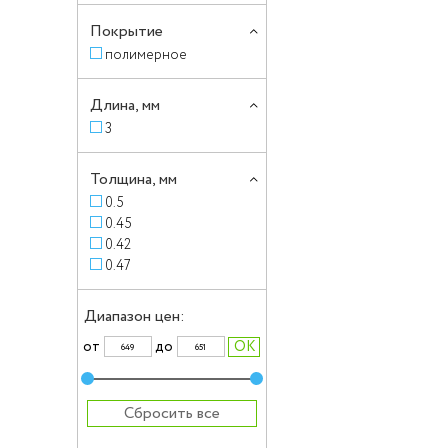
Покрытие
полимерное
Длина, мм
3
Толщина, мм
0.5
0.45
0.42
0.47
Диапазон цен:
от
до
Сбросить все