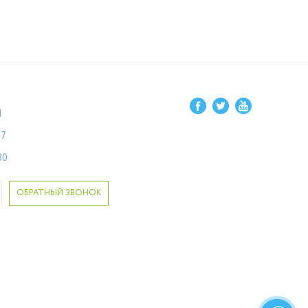
1
87
80