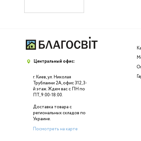
К
М
Центральный офис:
О
Г
г. Киев, ул. Николая
Трублаини 2А, офис 312, 3-
й этаж. Ждем вас с ПН по
ПТ, 9:00-18:00.
Доставка товара с
региональных складов по
Украине.
Посмотреть на карте