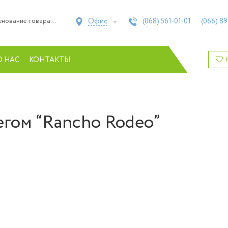
Офис
(068)
561-01-01
(066)
89
О НАС
КОНТАКТЫ
егом “Rancho Rodeo”