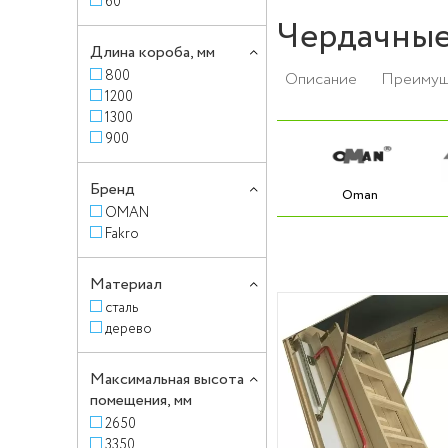
60
Чердачные
Длина короба, мм
800
Описание
Преимущ
1200
1300
900
Бренд
Oman
OMAN
Fakro
Материал
сталь
дерево
Максимальная высота
помещения, мм
2650
3350