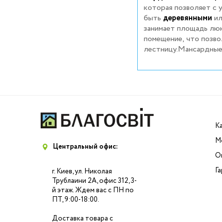
которая позволяет с 
быть
деревянными
и
занимает площадь люк
полноценной лестницы нет
помещение, что позво
помещение не использ
лестницу.Мансардные 
К
М
Центральный офис:
О
Г
г. Киев, ул. Николая
Трублаини 2А, офис 312, 3-
й этаж. Ждем вас с ПН по
ПТ, 9:00-18:00.
Доставка товара с