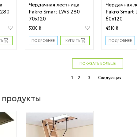
а
Чердачная лестница
Чердачная л
 280
Fakro Smart LWS 280
Fakro Smart
70х120
60х120
5330 ₴
4510 ₴
ТЬ
КУПИТЬ
ПОДРОБНЕЕ
ПОДРОБНЕЕ
ПОКАЗАТЬ БОЛЬШЕ
Навигация
1
2
3
Следующая
по
записям
 продукты