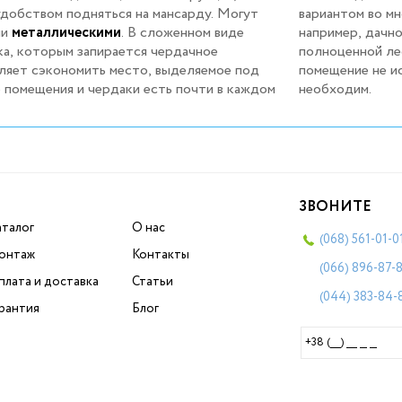
удобством подняться на мансарду. Могут
вариантом во мн
ли
металлическими
. В сложенном виде
например, дачного, с жилой мансардой, где места для
а, которым запирается чердачное
. Во-вторых, для домов. где чердачное
ляет сэкономить место, выделяемое под
уется для жилья, но доступ туда все же
помещения и чердаки есть почти в каждом
необходим.
ЗВОНИТЕ
аталог
О нас
(068)
561-01-0
онтаж
Контакты
(066)
896-87-
плата и доставка
Статьи
(044)
383-84-
арантия
Блог