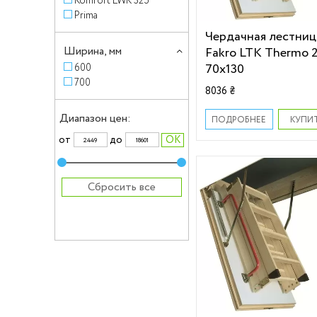
Komfort LWK 325
Prima
Чердачная лестниц
Ширина, мм
Fakro LTK Thermo 
70х130
600
700
8036 ₴
Диапазон цен:
КУПИ
ПОДРОБНЕЕ
от
до
Сбросить все