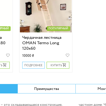
ЯРНЫЙ
ПОПУЛЯРНЫЙ
а
Чердачная лестница
280
OMAN Termo Long
120х60
10000 ₴
ТЬ
КУПИТЬ
ПОДРОБНЕЕ
Преимущества
Мон
– это складывающаяся конструкция,
частном доме. 