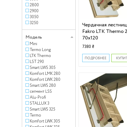
2800
2900
3050
3250
Чердачная лестниц
Fakro LTK Thermo 
Модель
70х120
Mini
7380 ₴
Termo Long
LTK Thermo
КУПИ
ПОДРОБНЕЕ
LST 290
Smart LWS 305
Komfort LMK 280
Komfort LWK 280
Smart LWS 280
сегмент LSS
Alu-Profi
STALLUX 3
Smart LWS 325
Termo
Komfort LWK 305