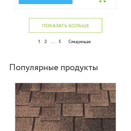
ПОКАЗАТЬ БОЛЬШЕ
Навигация
1
…
2
5
Следующая
по
записям
Популярные продукты