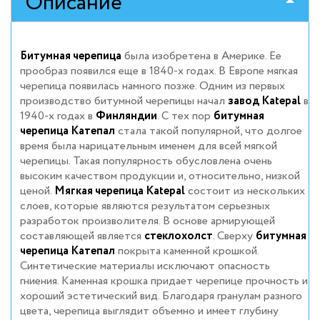
Описание
Битумная черепица
была изобретена в Америке. Ее
прообраз появился еще в 1840-х годах. В Европе мягкая
черепица появилась намного позже. Одним из первых
производство битумной черепицы начал
завод Katepal
в
1940-х годах в
Финляндии
. С тех пор
битумная
черепица Катепал
стала такой популярной, что долгое
время была нарицательным именем для всей мягкой
черепицы.
Такая популярность обусловлена очень
высоким качеством продукции и, относительно, низкой
ценой.
Мягкая черепица Katepal
состоит из нескольких
слоев, которые являются результатом серьезных
разработок произволителя. В основе армирующей
составляющей является
стеклохолст
. Сверху
битумная
черепица Катепал
покрыта каменной крошкой.
Синтетические материалы исключают опасность
гниения. Каменная крошка придает черепице прочность и
хороший эстетический вид. Благодаря гранулам разного
цвета, черепица выглядит объемно и имеет глубину