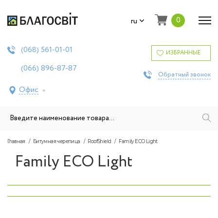
0
ru
561-01-01
(068)
ИЗБРАННЫЕ
896-87-87
(066)
Обратный звонок
Офис
Главная
Битумная черепица
RoofShield
Family ECO Light
Family ECO Light
‹
›