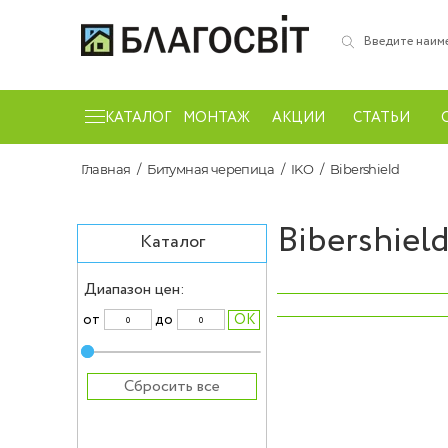
КАТАЛОГ
МОНТАЖ
АКЦИИ
СТАТЬИ
Главная
Битумная черепица
IKO
Bibershield
Bibershiel
Каталог
Диапазон цен:
‹
от
до
Сбросить все