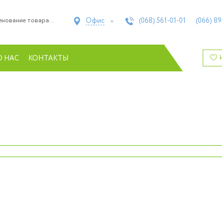
Офис
(068)
561-01-01
(066)
89
О НАС
КОНТАКТЫ
d