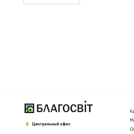
К
М
Центральный офис:
О