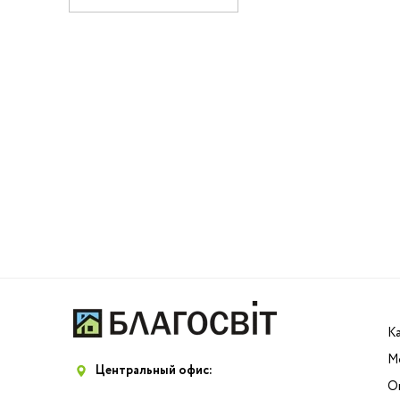
К
М
Центральный офис:
О