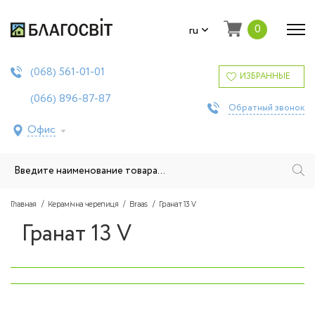
0
ru
561-01-01
(068)
ИЗБРАННЫЕ
896-87-87
(066)
Обратный звонок
Офис
Главная
Керамічна черепиця
Braas
Гранат 13 V
Гранат 13 V
‹
›