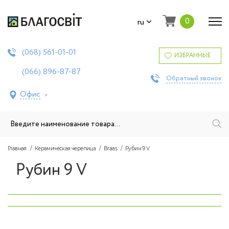
0
ru
561-01-01
(068)
ИЗБРАННЫЕ
896-87-87
(066)
Обратный звонок
Офис
Главная
Керамическая черепица
Braas
Рубин 9 V
Рубин 9 V
‹
›