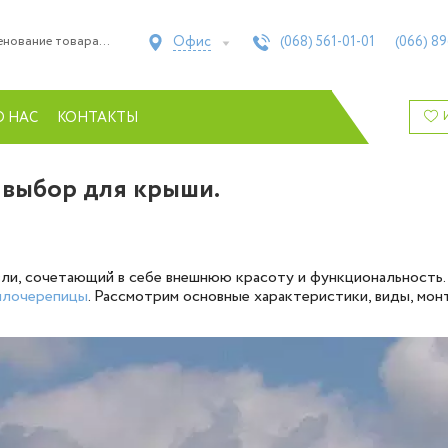
Офис
(068)
561-01-01
(066)
89
О НАС
КОНТАКТЫ
 выбор для крыши.
вли, сочетающий в себе внешнюю красоту и функциональность
ллочерепицы
. Рассмотрим основные характеристики, виды, мон