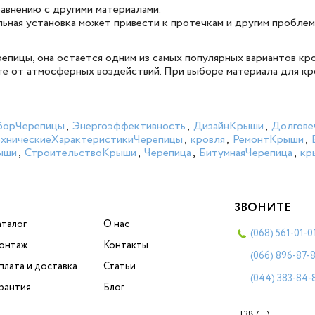
авнению с другими материалами.
ьная установка может привести к протечкам и другим проблем
епицы, она остается одним из самых популярных вариантов кр
те от атмосферных воздействий. При выборе материала для кр
борЧерепицы
,
Энергоэффективность
,
ДизайнКрыши
,
Долгове
ехническиеХарактеристикиЧерепицы
,
кровля
,
РемонтКрыши
,
ыши
,
СтроительствоКрыши
,
Черепица
,
БитумнаяЧерепица
,
кр
ЗВОНИТЕ
аталог
О нас
(068)
561-01-0
онтаж
Контакты
(066)
896-87-
плата и доставка
Статьи
(044)
383-84-
арантия
Блог