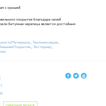
ам с крышей.
овельного покрытия благодаря своей
овли битумная черепица является достойным
чностьМатериала
,
Теплоизоляция
,
ВнешнееПокрытие
,
Экстерьер
,
ыша
1
87
80