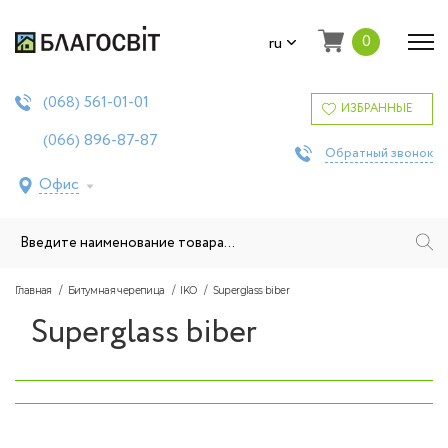
0
ru
561-01-01
(068)
ИЗБРАННЫЕ
896-87-87
(066)
Обратный звонок
Офис
Главная
Битумная черепица
IKO
Superglass biber
Superglass biber
‹
›