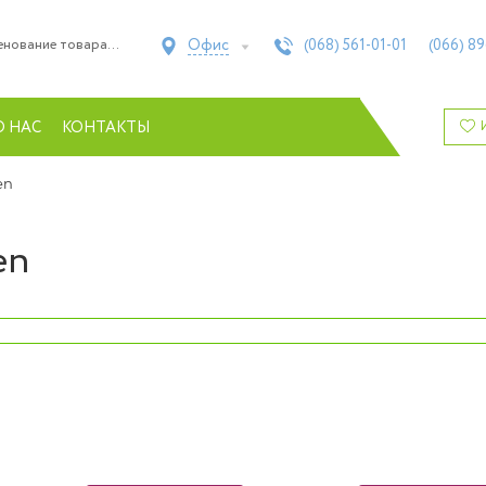
Офис
(068)
561-01-01
(066)
89
О НАС
КОНТАКТЫ
en
en