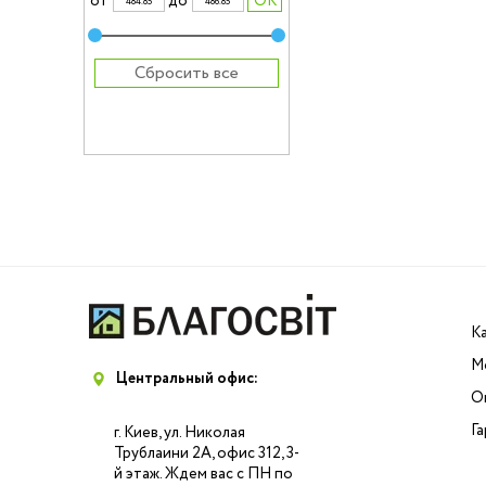
от
до
Сбросить все
К
М
Центральный офис:
О
Г
г. Киев, ул. Николая
Трублаини 2А, офис 312, 3-
й этаж. Ждем вас с ПН по