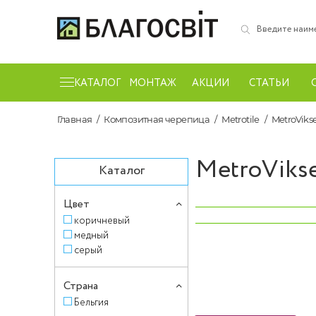
КАТАЛОГ
МОНТАЖ
АКЦИИ
СТАТЬИ
Главная
Композитная черепица
Metrotile
MetroViks
MetroViks
Каталог
Цвет
‹
коричневый
медный
серый
Страна
Бельгия