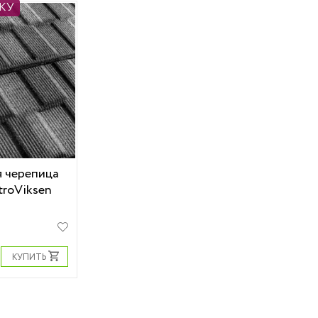
КУ
 черепица
troViksen
КУПИТЬ