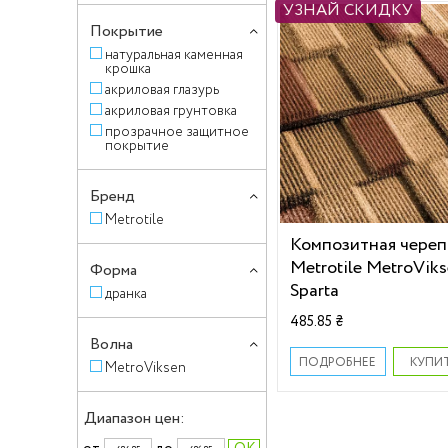
УЗНАЙ СКИДКУ
Покрытие
натуральная каменная
крошка
акриловая глазурь
акриловая грунтовка
прозрачное защитное
покрытие
Бренд
Metrotile
Композитная чере
Metrotile MetroVik
Форма
Sparta
дранка
485.85 ₴
Волна
КУПИ
ПОДРОБНЕЕ
MetroViksen
Диапазон цен: