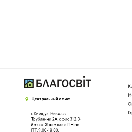
К
М
Центральный офис:
О
Г
г. Киев, ул. Николая
Трублаини 2А, офис 312, 3-
й этаж. Ждем вас с ПН по
ПТ, 9:00-18:00.