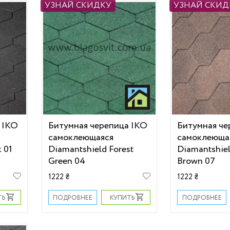
УЗНАЙ СКИДКУ
УЗНАЙ СКИД
 IKO
Битумная черепица IKO
Битумная че
самоклеющаяся
самоклеюща
 01
Diamantshield Forest
Diamantshie
Green 04
Brown 07
1222 ₴
1222 ₴
ТЬ
КУПИТЬ
ПОДРОБНЕЕ
ПОДРОБНЕЕ