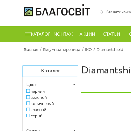
КАТАЛОГ
МОНТАЖ
АКЦИИ
СТАТЬИ
Главная
Битумная черепица
IKO
Diamantshield
Diamantshi
Каталог
Цвет
‹
черный
зеленый
коричневый
красный
серый
Страна