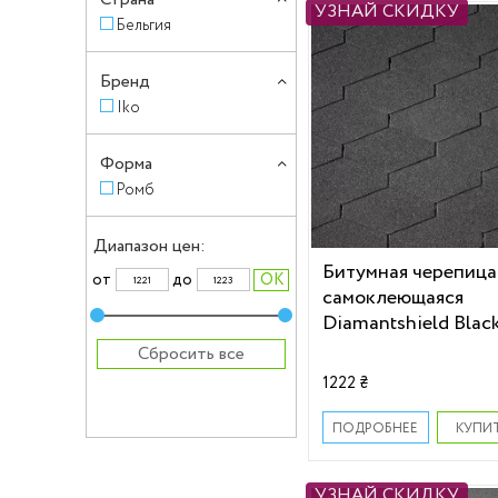
УЗНАЙ СКИДКУ
Бельгия
Бренд
Iko
Форма
Ромб
Диапазон цен:
Битумная черепица
от
до
самоклеющаяся
Diamantshield Black
Сбросить все
1222 ₴
КУПИ
ПОДРОБНЕЕ
УЗНАЙ СКИДКУ