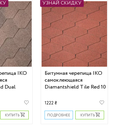
КУ
УЗНАЙ СКИДКУ
репица IKO
Битумная черепица IKO
яся
самоклеющаяся
ld Dual
Diamantshield Tile Red 10
1222 ₴
КУПИТЬ
КУПИТЬ
ПОДРОБНЕЕ