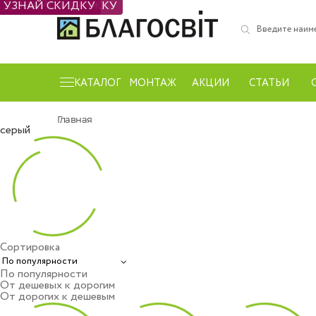
УЗНАЙ СКИДКУ
ДІЗНАЙСЯ ЗНИЖКУ
УЗНАЙ СКИДКУ
КАТАЛОГ
МОНТАЖ
АКЦИИ
СТАТЬИ
Главная
серый
Сортировка
По популярности
От дешевых к дорогим
От дорогих к дешевым