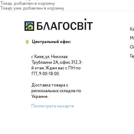
по
Товар добавлен в корзину
записям
Товар уже добавлен в корзину
К
М
Центральный офис:
О
Г
г. Киев, ул. Николая
Трублаини 2А, офис 312, 3-
й этаж. Ждем вас с ПН по
ПТ, 9:00-18:00.
Доставка товара с
региональных складов по
Украине.
Посмотреть на карте