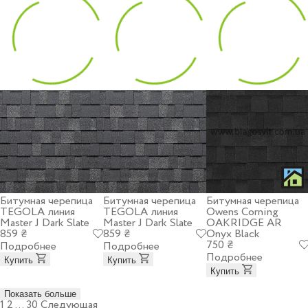
Битумная черепица
Битумная черепица
Битумная черепица
TEGOLA линия
TEGOLA линия
Owens Corning
Master J Dark Slate
Master J Dark Slate
OAKRIDGE AR
859 ₴
859 ₴
Onyx Black
750 ₴
Подробнее
Подробнее
Подробнее
Купить
Купить
Купить
Показать больше
Навигация
1
2
…
30
Следующая