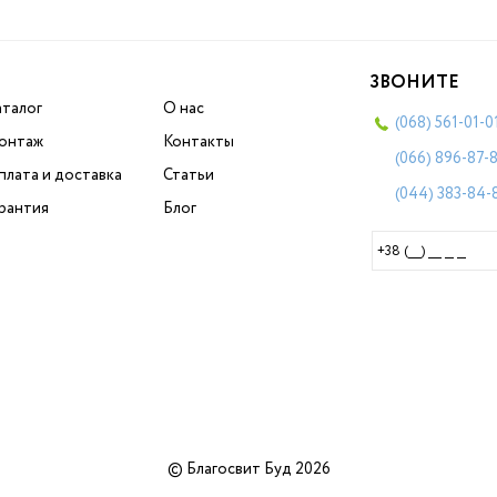
ЗВОНИТЕ
аталог
О нас
(068)
561-01-0
онтаж
Контакты
(066)
896-87-
плата и доставка
Статьи
(044)
383-84-
арантия
Блог
© Благосвит Буд 2026