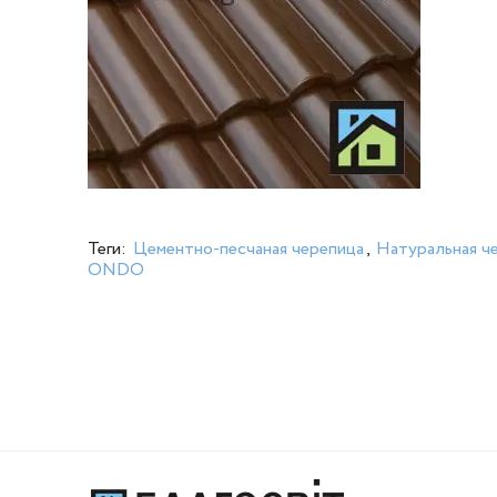
Теги:
Цементно-песчаная черепица
,
Натуральная ч
ONDO