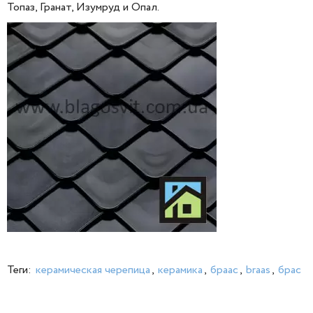
Топаз, Гранат, Изумруд и Опал.
Теги:
керамическая черепица
,
керамика
,
браас
,
braas
,
брас