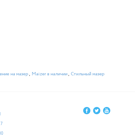
ние на мазер
,
Maizer в наличии
,
Стильный мазер
1
87
80