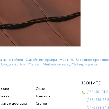
а на матайзер
,
Дизайн интерьера
,
Настил
,
Выгодное предложе
,
Скидка 25% от Maizer
,
Мейзер купить
,
Майзер купить
ЗВОНИТЕ
аталог
О нас
(068)
561-01-0
онтаж
Контакты
(066)
896-87-
плата и доставка
Статьи
(044)
383-84-