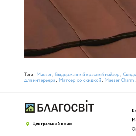
Теги:
Maeser
,
Выдержанный красный майзер
,
Скидк
для интерьера
,
Матсер со скидкой
,
Maeser Charm
К
М
Центральный офис:
О