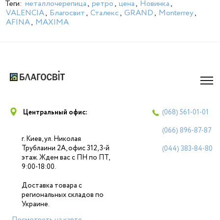
Теги:
металлочерепица
,
ретро
,
цена
,
Новинка
,
VALENCIA
,
Благосвит
,
Сталекс
,
GRAND
,
Моntеrrey
,
AFINA
,
MAXIMA
Центральный офис:
(068)
561-01-01
(066)
896-87-87
г. Киев, ул. Николая
Трублаини 2А, офис 312, 3-й
(044)
383-84-80
этаж. Ждем вас с ПН по ПТ,
9:00-18:00.
Доставка товара с
региональных складов по
Украине.