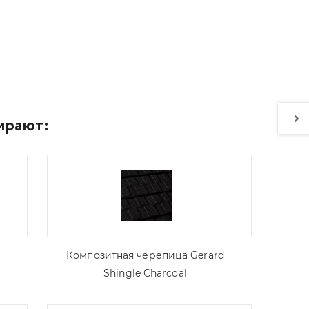
ирают:
Композитная черепица Gerard
Shingle Сharcoal