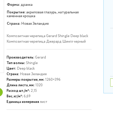
Форма:
дранка
Покрытие:
акриловая глазурь, натуральная
каменная крошка
Страна:
Новая Зеландия
Композитная черепица Gerard Shingle Deep black
Композитная черепица Джерард Шингл черный
Производитель:
Gerard
Тип волны:
Shingle
Цвет:
Deep black
Страна:
Новая Зеландия
Размеры покрытия, мм:
1260×396
Длина листа, мм:
1320
Расход шт./м²:
2,15
Вес, кг/м²:
6,69
Единица измерения
лист