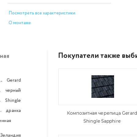
Посмотреть все характеристики
О монтаже
Покупатели также выб
ная
Gerard
–––
черный
–––
Shingle
–––
дранка
–––
Композитная черепица Gerard
енная
–––
Shingle Sapphire
 Зеландия
–––