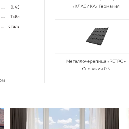
«КЛАСИКА» Германия
0.45
–––
Тайл
–––
сталь
–––
Металлочерепица «РЕТРО»
Словакия 0.5
том