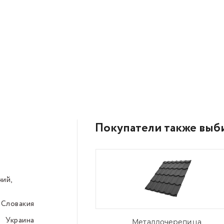
Покупатели также выб
ний,
–––
Словакия
–––
Украина
–––
Металлочерепица