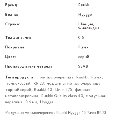
Бренд:
Ruukki
Волна:
Hyygge
Страна:
Швеция,
Финляндия
Толщина, мм:
0.6
Покрытие:
Purex
Цвет:
серый
Производитель металла:
SSAB
Теги продукта:
металлочерепица
,
Ruukki
,
Purex
,
темно-серый
,
RR 23
,
модульная металлочерепица
,
горный серый
,
Ruukki 40
,
Цинк 275
,
финская
металлочерепица
,
Ruukki Quality class 40
,
модульная
черепица
,
0.6 мм
,
Hyygge
Модульная металлочерепица Ruukki Hyygge 40 Purex RR 23