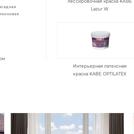
лессировочная краска KABE
асадная
Lazur W
иконовая
том
Интерьерная латексная
краска KABE OPTILATEX