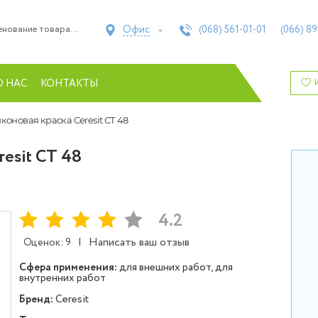
Офис
(068)
561-01-01
(066)
89
О НАС
КОНТАКТЫ
оновая краска Ceresit СТ 48
esit СТ 48
4.2
|
Написать ваш отзыв
Оценок: 9
Сфера применения:
для внешних работ, для
внутренних работ
Бренд:
Ceresit