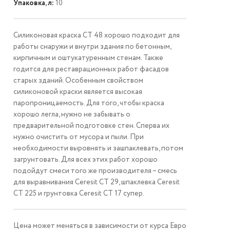
Упаковка, л:
10
Силиконовая краска СТ 48 хорошо подходит для
работы снаружи и внутри здания по бетонным,
кирпичным и оштукатуренным стенам. Также
годится для реставрационных работ фасадов
старых зданий. Особенным свойством
силиконовой краски является высокая
паропроницаемость. Для того, чтобы краска
хорошо легла, нужно не забывать о
предварительной подготовке стен. Сперва их
нужно очистить от мусора и пыли. При
необходимости выровнять и зашпаклевать, потом
загрунтовать. Для всех этих работ хорошо
подойдут смеси того же производителя – смесь
для выравнивания Ceresit СТ 29, шпаклевка Ceresit
СТ 225 и грунтовка Ceresit CT 17 супер.
Цена может меняться в зависимости от курса Евро