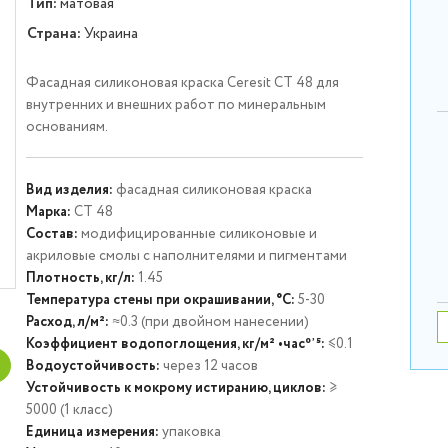
Тип:
матовая
Страна:
Украина
Фасадная силиконовая краска Ceresit СТ 48 для
внутренних и внешних работ по минеральным
основаниям.
Вид изделия:
фасадная силиконовая краска
Марка:
CT 48
Состав:
модифицированные силиконовые и
акриловые смолы с наполнителями и пигментами
Плотность, кг/л:
1.45
Температура стены при окрашивании, °С:
5-30
Расход, л/м²:
≈0.3 (при двойном нанесении)
Коэффициент водопоглощения, кг/м² •час⁰᾿⁵:
≤0.1
Водоустойчивость:
через 12 часов
Устойчивость к мокрому истиранию, циклов:
≥
5000 (1 класс)
Единица измерения:
упаковка