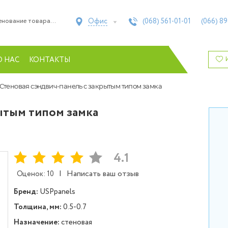
Офис
(068)
561-01-01
(066)
89
О НАС
КОНТАКТЫ
Стеновая сэндвич-панель с закрытым типом замка
ытым типом замка
4.1
|
Написать ваш отзыв
Оценок: 10
Бренд:
USPpanels
Толщина, мм:
0.5-0.7
Назначение:
стеновая