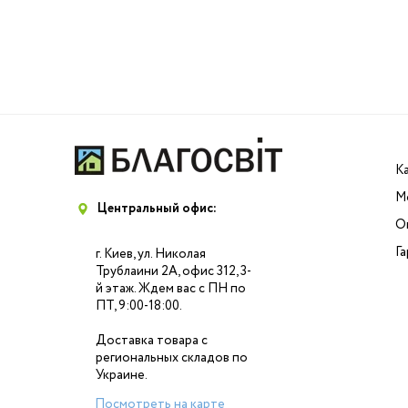
К
М
Центральный офис:
О
Г
г. Киев, ул. Николая
Трублаини 2А, офис 312, 3-
й этаж. Ждем вас с ПН по
ПТ, 9:00-18:00.
Доставка товара с
региональных складов по
Украине.
Посмотреть на карте