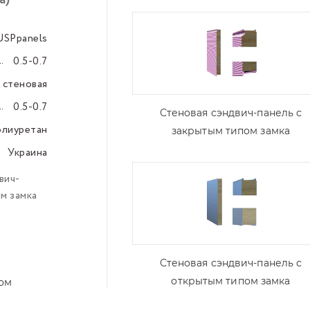
а)
USPpanels
–––
0.5-0.7
–––
стеновая
–––
0.5-0.7
–––
Стеновая сэндвич-панель с
олиуретан
–––
закрытым типом замка
Украина
–––
вич-
м замка
Стеновая сэндвич-панель с
открытым типом замка
том