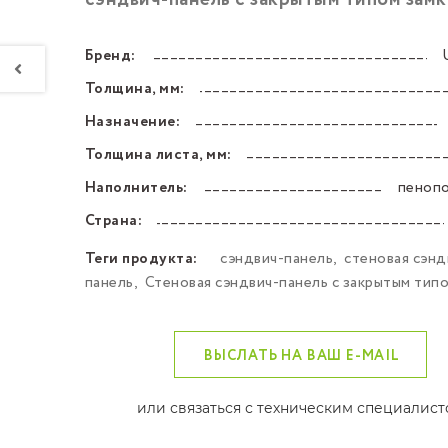
сэндвич-панель с закрытым типом замк
Бренд:
––––––––––––––––––––––––––––––––––––––––––
Толщина, мм:
––––––––––––––––––––––––––––––––––––––––––
Назначение:
––––––––––––––––––––––––––––––––––––––––––
Толщина листа, мм:
––––––––––––––––––––––––––––––––––––––––––
Наполнитель:
пеноп
––––––––––––––––––––––––––––––––––––––––––
Страна:
––––––––––––––––––––––––––––––––––––––––––
Теги продукта:
сэндвич-панель
,
стеновая сэнд
панель
,
Стеновая сэндвич-панель с закрытым типо
ВЫСЛАТЬ НА ВАШ E-MAIL
или связаться с техническим специалис