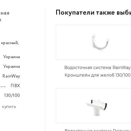
Покупатели также выб
ная
ы
 красный,
–––
Украина
–––
Украина
–––
Водосточная система RainWay
Кронштейн для желоб 130/100
RainWay
–––
ПВХ
–––
130/100
–––
,
купить