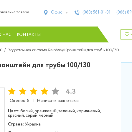
Офис
(068)
561-01-01
(066)
89
О НАС
КОНТАКТЫ
30
Водосточная система RainWay Кронштейн для трубы 100/130
ронштейн для трубы 100/130
4.3
|
Написать ваш отзыв
Оценок: 8
Цвет:
белый, оранжевый, зеленый, коричневый,
красный, серый, черный
Страна:
Украина