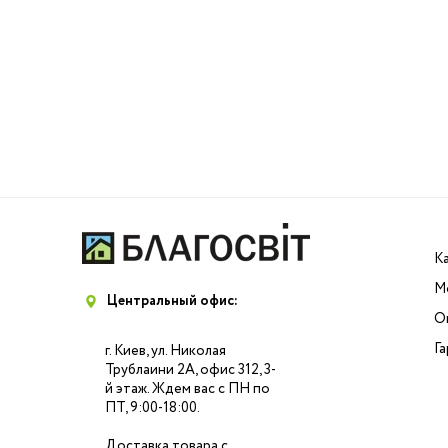
К
М
Центральный офис:
О
Г
г. Киев, ул. Николая
Трублаини 2А, офис 312, 3-
й этаж. Ждем вас с ПН по
ПТ, 9:00-18:00.
Доставка товара с