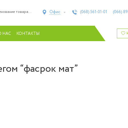
Офис
(068)
561-01-01
(066)
89
О НАС
КОНТАКТЫ
егом “фасрок мат”