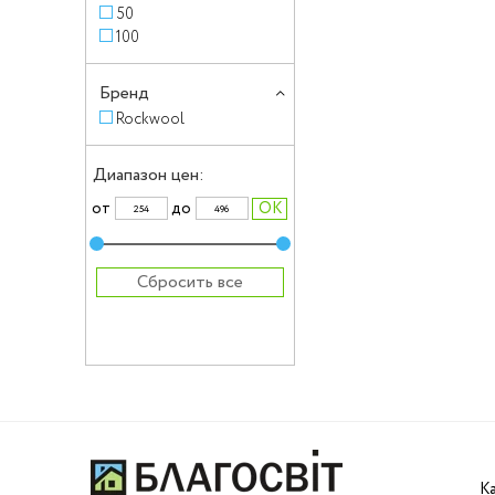
50
100
Бренд
Rockwool
Диапазон цен:
от
до
Сбросить все
К