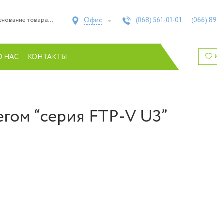
Офис
(068)
561-01-01
(066)
89
О НАС
КОНТАКТЫ
егом “серия FTP-V U3”