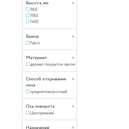
Высота, мм
980
1180
1400
Бренд
Fakro
Материал
дерево покрытое лаком
Способ открывания
окна
среднеповоротный
Ось поворота
Центральная
Назначение