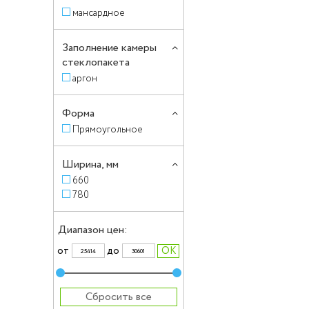
мансардное
Заполнение камеры
стеклопакета
аргон
Форма
Прямоугольное
Ширина, мм
660
780
Диапазон цен:
от
до
Сбросить все