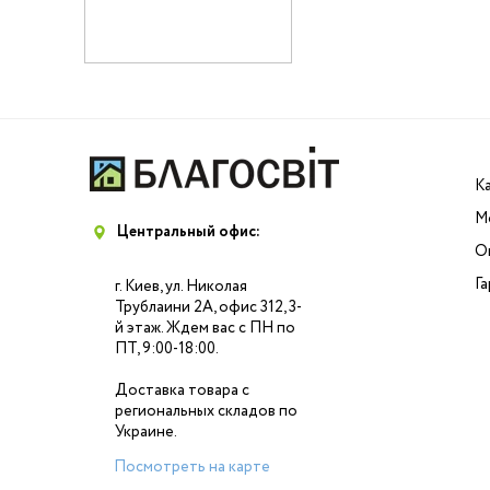
К
М
Центральный офис:
О
Г
г. Киев, ул. Николая
Трублаини 2А, офис 312, 3-
й этаж. Ждем вас с ПН по
ПТ, 9:00-18:00.
Доставка товара с
региональных складов по
Украине.
Посмотреть на карте