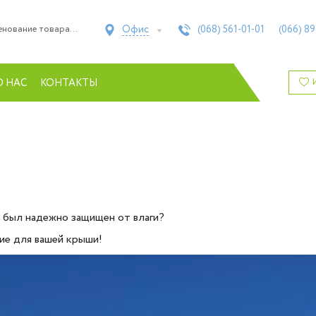
Офис
(068)
561-01-01
(066)
89
О НАС
КОНТАКТЫ
и был надежно защищен от влаги?
ие для вашей крыши!