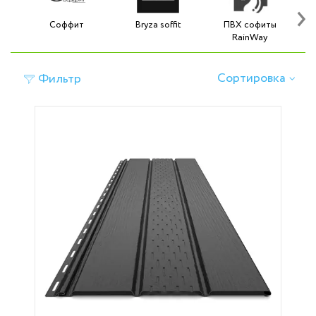
›
Соффит
Bryza soffit
ПВХ софиты
RainWay
Сортировка
Фильтр