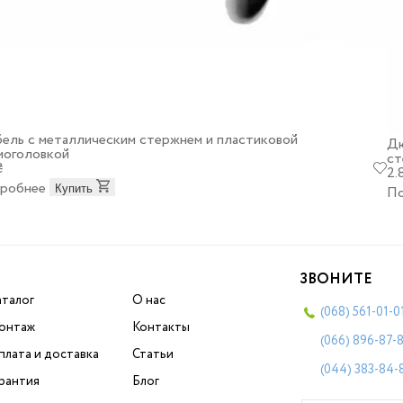
ель с металлическим стержнем и пластиковой
Дю
моголовкой
ст
₴
2.
робнее
Купить
П
ЗВОНИТЕ
аталог
О нас
(068)
561-01-0
онтаж
Контакты
(066)
896-87-
плата и доставка
Статьи
(044)
383-84-
арантия
Блог