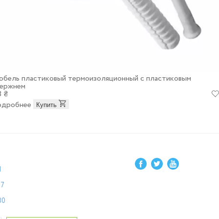
бель пластиковый термоизоляционный с пластиковым
ержнем
8 ₴
одробнее
Купить
1
87
80