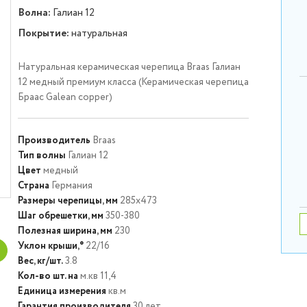
Волна:
Галиан 12
Покрытие:
натуральная
Натуральная керамическая черепица Braas Галиан
12 медный премиум класса (Керамическая черепица
Браас Galean copper)
Производитель
Braas
Тип волны
Галиан 12
Цвет
медный
Страна
Германия
Размеры черепицы, мм
285х473
Шаг обрешетки, мм
350-380
Полезная ширина, мм
230
Уклон крыши,°
22/16
Вес, кг/шт.
3.8
Кол-во
шт. на
м.кв 11,4
Единица измерения
кв.м
Гарантия производителя
30 лет