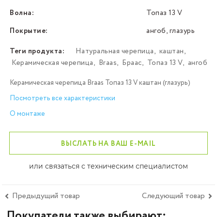
Волна:
Топаз 13 V
Покрытие:
ангоб, глазурь
Теги продукта:
Натуральная черепица
,
каштан
,
Керамическая черепица
,
Braas
,
Браас
,
Топаз 13 V
,
ангоб
Керамическая черепица Braas Топаз 13 V каштан (глазурь)
Посмотреть все характеристики
О монтаже
ВЫСЛАТЬ НА ВАШ E-MAIL
или связаться с техническим специалистом
Предыдущий товар
Следующий товар
Покупатели также выбирают: