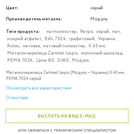
Цвет:
серый
Производитель металла:
Модуль
Теги продукта:
матполиэстер
,
Ретро
,
серый
,
мат
,
мокрый асфальт
,
RAL 7024
,
графитовый
,
Украина
,
Яспис
,
матовая
,
матовый полиэстер
,
0.45 мм
,
Металлочерепица Zartmet Jaspis
,
молочный шоколад
,
РЕМА 7024
,
Цинк 80
,
Zn80
,
Модуль
Металлочерепица Zartmet Jaspis (Модуль — Украина) 0.45 мм,
РЕМА 7024 серый
Посмотреть все характеристики
О монтаже
ВЫСЛАТЬ НА ВАШ E-MAIL
или связаться с техническим специалистом