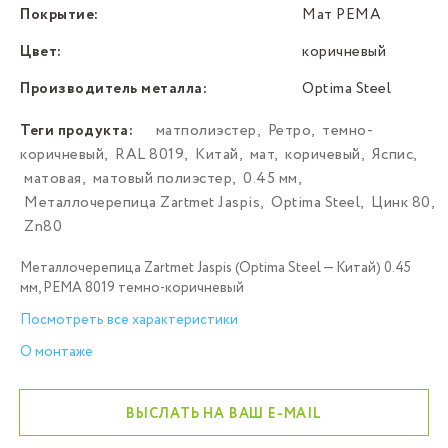
Покрытие:
Мат PEMA
Цвет:
коричневый
Производитель металла:
Optima Steel
Теги продукта:
матполиэстер
,
Ретро
,
темно-
коричневый
,
RAL 8019
,
Китай
,
мат
,
коричевый
,
Яспис
,
матовая
,
матовый полиэстер
,
0.45 мм
,
Металлочерепица Zartmet Jaspis
,
Optima Steel
,
Цинк 80
,
Zn80
Металлочерепица Zartmet Jaspis (Optima Steel — Китай) 0.45
мм, РЕМА 8019 темно-коричневый
Посмотреть все характеристики
О монтаже
ВЫСЛАТЬ НА ВАШ E-MAIL