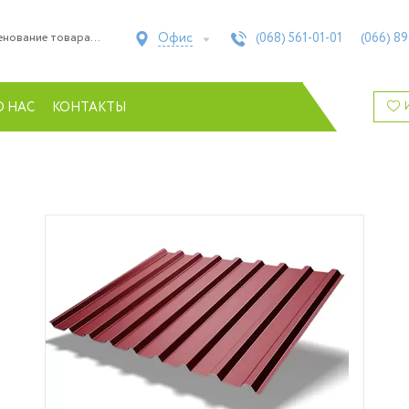
Офис
(068)
561-01-01
(066)
89
О НАС
КОНТАКТЫ