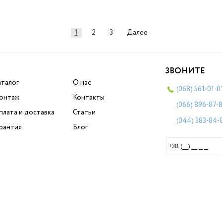
1
2
3
Далее
ЗВОНИТЕ
аталог
О нас
(068)
561-01-0
онтаж
Контакты
(066)
896-87-
плата и доставка
Статьи
(044)
383-84-
арантия
Блог