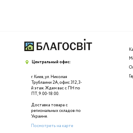
Навигация
по
записям
К
М
Центральный офис:
О
Г
г. Киев, ул. Николая
Трублаини 2А, офис 312, 3-
й этаж. Ждем вас с ПН по
ПТ, 9:00-18:00.
Доставка товара с
региональных складов по
Украине.
Посмотреть на карте