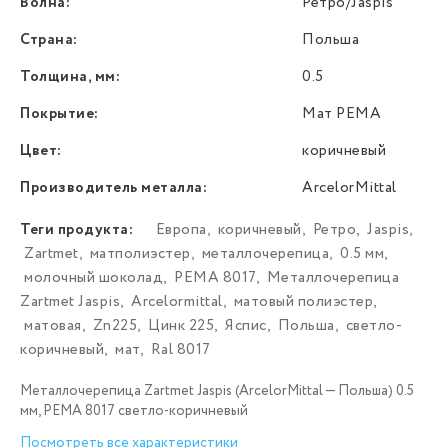
Волна:
Ретро/Jaspis
Страна:
Польша
Толщина, мм:
0.5
Покрытие:
Мат PEMA
Цвет:
коричневый
Производитель металла:
ArcelorMittal
Теги продукта:
Европа
,
коричневый
,
Ретро
,
Jaspis
,
Zartmet
,
матполиэстер
,
металлочерепица
,
0.5 мм
,
молочный шоколад
,
РЕМА 8017
,
Металлочерепица
Zartmet Jaspis
,
Arcelormittal
,
матовый полиэстер
,
матовая
,
Zn225
,
Цинк 225
,
Яспис
,
Польша
,
светло-
коричневый
,
мат
,
Ral 8017
Металлочерепица Zartmet Jaspis (ArcelorMittal — Польша) 0.5
мм, РЕМА 8017 светло-коричневый
Посмотреть все характеристики