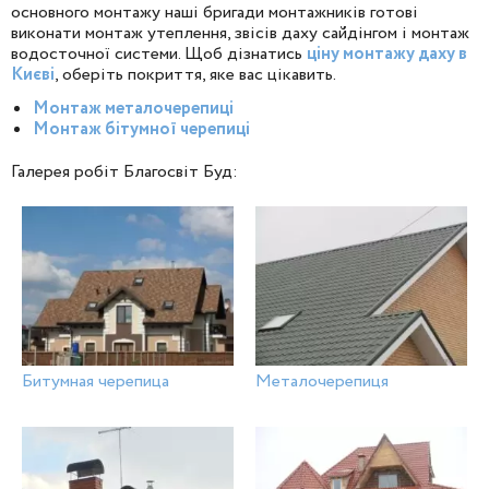
основного монтажу наші бригади монтажників готові
виконати монтаж утеплення, звісів даху сайдінгом і монтаж
водосточної системи. Щоб дізнатись
ціну монтажу даху в
Києві
, оберіть покриття, яке вас цікавить.
Монтаж металочерепиці
Монтаж бітумної черепиці
Галерея робіт Благосвіт Буд:
Битумная черепица
Металочерепиця