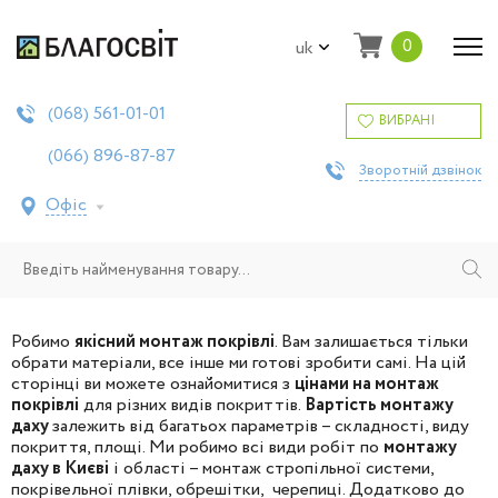
0
uk
561-01-01
(068)
ВИБРАНІ
896-87-87
(066)
Зворотній дзвінок
Офіс
Робимо
якісний монтаж покрівлі
. Вам залишається тільки
обрати матеріали, все інше ми готові зробити самі. На цій
сторінці ви можете ознайомитися з
цінами на монтаж
покрівлі
для різних видів покриттів.
Вартість монтажу
даху
залежить від багатьох параметрів – складності, виду
покриття, площі. Ми робимо всі види робіт по
монтажу
даху в Києві
і області – монтаж стропільної системи,
покрівельної плівки, обрешітки, черепиці. Додатково до