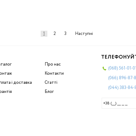
1
2
3
Наступні
ТЕЛЕФОНУЙ
аталог
Про нас
(068)
561-01-0
онтаж
Контакти
(066)
896-87-
лата і доставка
Статті
(044)
383-84-
рантія
Блог