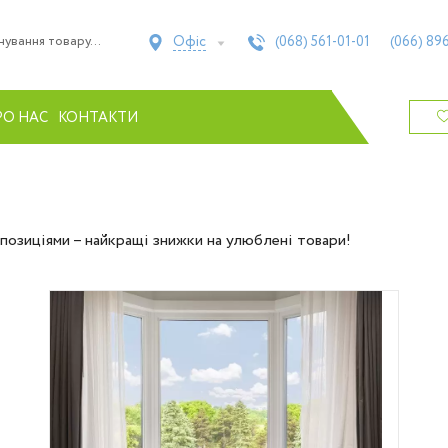
Офіс
(068)
561-01-01
(066)
896
РО НАС
КОНТАКТИ
позиціями – найкращі знижки на улюблені товари!