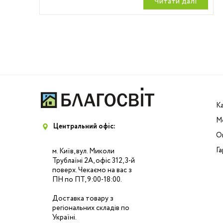
Читати далi
Навігація
записів
К
М
Центральний офіс:
Оп
Га
м. Київ, вул. Миколи
Трублаїні 2А, офіс 312, 3-й
поверх. Чекаємо на вас з
ПН по ПТ, 9:00-18:00.
Доставка товару з
регіональних складів по
Україні.