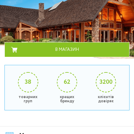
В МАГАЗИН
38
62
3200
товарних
кращих
клієнтів
груп
бренду
довіряє