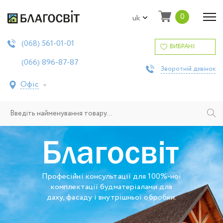
0
uk
561-01-01
(068)
ВИБРАНІ
896-87-87
(066)
Зворотній дзвінок
Офіс
Професійні консультації для 100%-ної
комплектації будматеріалами для
даху, фасаду і внутрішньої обробки.