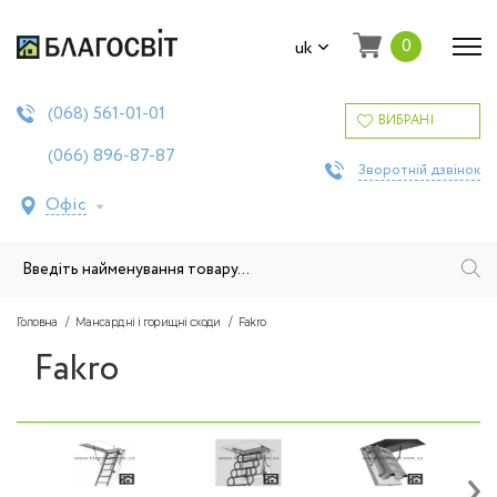
0
uk
561-01-01
(068)
ВИБРАНІ
896-87-87
(066)
Зворотній дзвінок
Офіс
Головна
Мансардні і горищні сходи
Fakro
Fakro
›