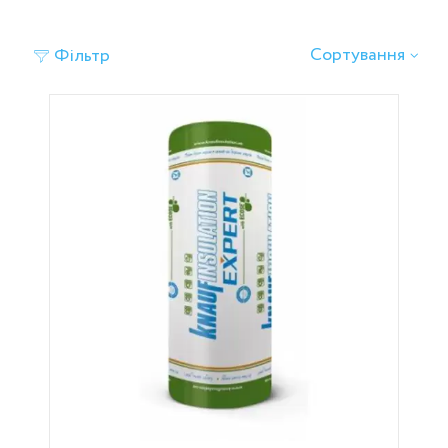
‹
›
Сортування
Фільтр