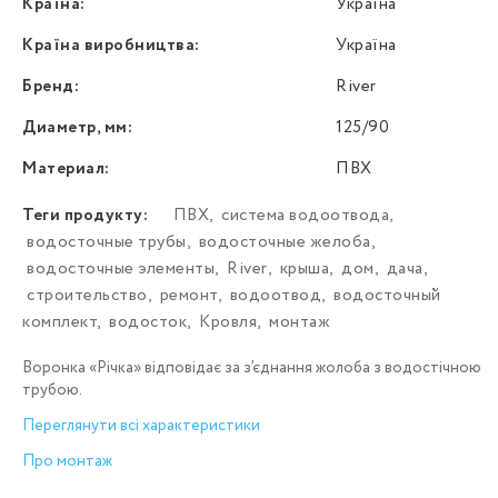
Країна:
Україна
Країна виробництва:
Україна
Бренд:
River
Диаметр, мм:
125/90
Материал:
ПВХ
Теги продукту:
ПВХ
,
система водоотвода
,
водосточные трубы
,
водосточные желоба
,
водосточные элементы
,
River
,
крыша
,
дом
,
дача
,
строительство
,
ремонт
,
водоотвод
,
водосточный
комплект
,
водосток
,
Кровля
,
монтаж
Воронка «Річка» відповідає за з’єднання жолоба з водостічною
трубою.
Переглянути всі характеристики
Про монтаж