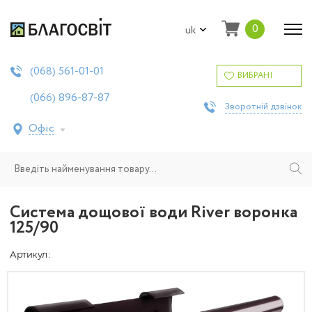
0
uk
561-01-01
(068)
ВИБРАНІ
896-87-87
(066)
Зворотній дзвінок
Офіс
Система дощової води River воронка
125/90
Артикул :