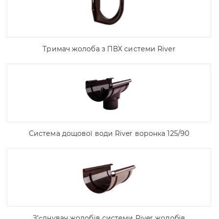
Тримач жолоба з ПВХ системи River
Система дощової води River воронка 125/90
З’єднувач жолобів системи River жолобів