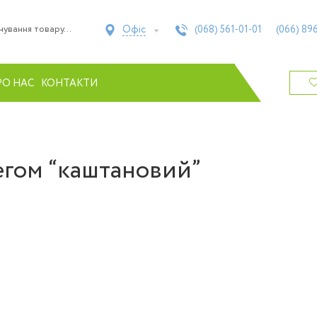
Офіс
(068)
561-01-01
(066)
896
РО НАС
КОНТАКТИ
егом “каштановий”