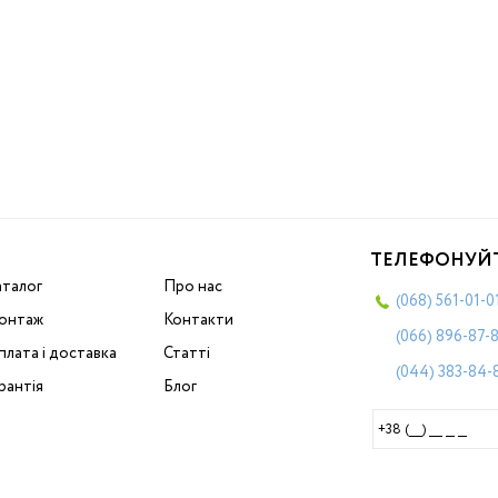
ТЕЛЕФОНУЙ
аталог
Про нас
(068)
561-01-0
онтаж
Контакти
(066)
896-87-
лата і доставка
Статті
(044)
383-84-
рантія
Блог