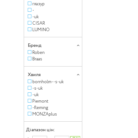
глазур
-
-uk
CISAR
LUMINO
Бренд
Roben
Braas
Хвиля
bornholm--s-uk
-s-uk
-uk
Piemont
-fleming
MONZAplus
Діапазон цін: