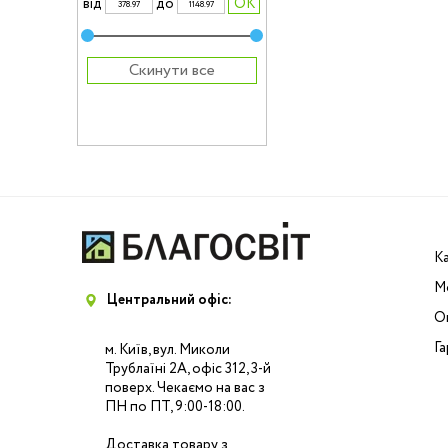
вiд
до
Скинути все
К
М
Центральний офіс:
Оп
Га
м. Київ, вул. Миколи
Трублаїні 2А, офіс 312, 3-й
поверх. Чекаємо на вас з
ПН по ПТ, 9:00-18:00.
Доставка товару з