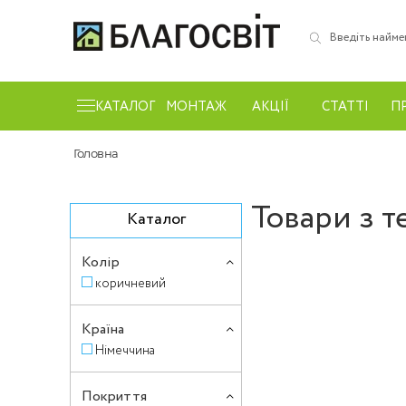
КАТАЛОГ
МОНТАЖ
АКЦІЇ
СТАТТІ
П
Головна
Товари з т
Каталог
Колір
коричневий
Країна
Німеччина
Покриття