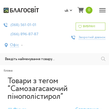
0
uk
561-01-01
(068)
ВИБРАНІ
896-87-87
(066)
Зворотній дзвінок
Офіс
Головна
Товари з тегом
“Самозагасаючий
пінополістирол”