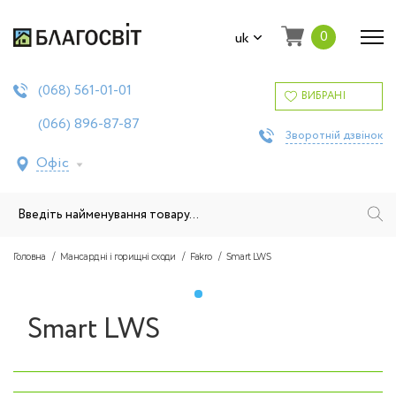
0
uk
561-01-01
(068)
ВИБРАНІ
896-87-87
(066)
Зворотній дзвінок
Офіс
Головна
Мансардні і горищні сходи
Fakro
Smart LWS
Smart LWS