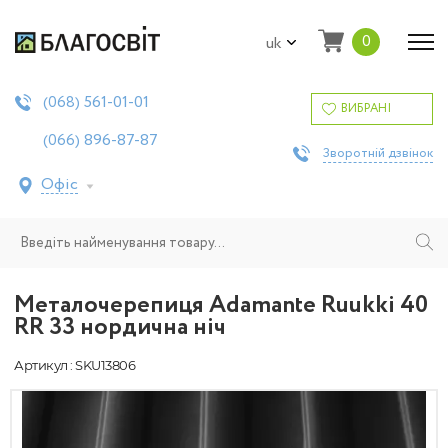
0
uk
561-01-01
(068)
ВИБРАНІ
896-87-87
(066)
Зворотній дзвінок
Офіс
Металочерепиця Adamante Ruukki 40
RR 33 нордична ніч
Артикул : SKU13806