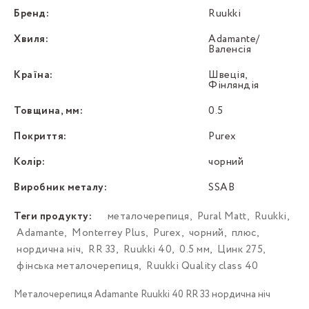
Бренд:
Ruukki
Хвиля:
Adamante/
Валенсія
Країна:
Швеція,
Фінляндія
Товщина, мм:
0.5
Покриття:
Purex
Колір:
чорний
Виробник металу:
SSAB
Теги продукту:
металочерепиця
,
Pural Matt
,
Ruukki
,
Adamante
,
Моntеrrey Plus
,
Purex
,
чорний
,
плюс
,
нордична ніч
,
RR 33
,
Ruukki 40
,
0.5 мм
,
Цинк 275
,
фінська металочерепиця
,
Ruukki Quality class 40
Металочерепиця Adamante Ruukki 40 RR 33 нордична ніч