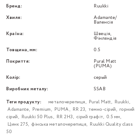
Бренд:
Ruukki
Хвиля:
Adamante/
Валенсія
Країна:
Швеція,
Фінляндія
Товщина, мм:
0.5
Покриття:
Pural Matt
(PUMA)
Колір:
серый
Виробник металу:
SSAB
Теги продукту:
металочерепиця
,
Pural Matt
,
Ruukki
,
Adamante
,
Premium
,
PUMA
,
RR 23
,
темно-сірий
,
горний
сірий
,
Ruukki 50 Plus
,
RR 2H3
,
сірий графіт
,
0.5 мм
,
Цинк 275
,
фінська металочерепиця
,
Ruukki Quality class
50