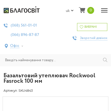
0
uk
561-01-01
(068)
ВИБРАНІ
896-87-87
(066)
Зворотній дзвінок
Офіс
Базальтовий утеплювач Rockwool
Fasrock 100 мм
Артикул : SKU4843