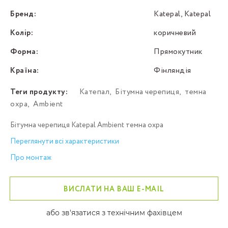
Бренд:
Katepal, Katepal
Колір:
коричневий
Форма:
Прямокутник
Країна:
Фінляндія
Теги продукту:
Катепал
,
Бітумна черепиця
,
темна
охра
,
Ambient
Бітумна черепиця Katepal Ambient темна охра
Переглянути всі характеристики
Про монтаж
ВИСЛАТИ НА ВАШ E-MAIL
або зв'язатися з технічним фахівцем