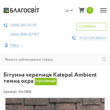
0
uk
561-01-01
(068)
ВИБРАНІ
896-87-87
(066)
Зворотній дзвінок
Офіс
Бітумна черепиця Katepal Ambient
темна охра
ПОПУЛЯРНИЙ
Артикул : SKU5392