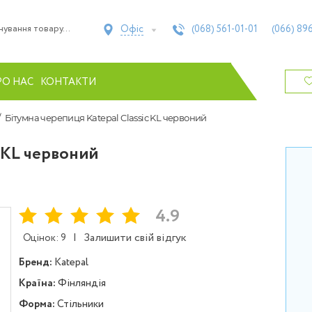
Офіс
(068)
561-01-01
(066)
896
РО НАС
КОНТАКТИ
Бітумна черепиця Katepal Classic KL червоний
c KL червоний
4.9
|
Залишити свій відгук
Оцінок: 9
Бренд:
Katepal
Країна:
Фінляндія
Форма:
Стільники