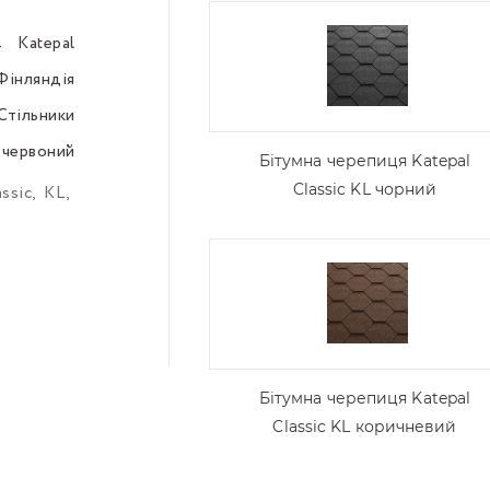
Katepal
–––
Фінляндія
–––
Стільники
–––
червоний
–––
Бітумна черепиця Katepal
Classic KL чорний
assic
,
KL
,
Бітумна черепиця Katepal
Classic KL коричневий