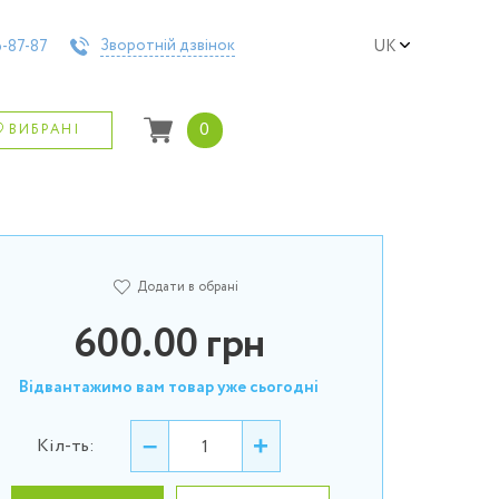
Зворотній дзвінок
-87-87
UK
0
ВИБРАНІ
Додати в обрані
600.00
грн
Відвантажимо вам товар уже сьогодні
–
+
Кіл-ть: