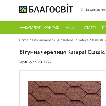
КАТАЛОГ
МОНТАЖ
АКЦІЇ
СТАТТІ
П
Home
Бітумна черепиця
Katepal
Katepal Classic KL
Бітумна черепиця Katepal Classi
Артикул : SKU1036