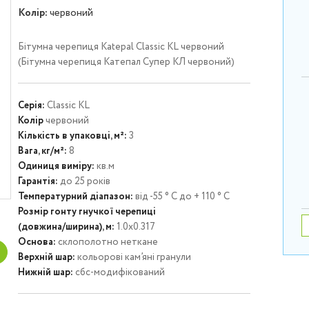
Колір:
червоний
Бітумна черепиця Katepal Classic KL червоний
(Бітумна черепиця Катепал Супер КЛ червоний)
Серія:
Classic KL
Колір
червоний
Кількість в упаковці, м²:
3
Вага, кг/м²:
8
Одиниця виміру:
кв.м
Гарантія:
до 25 років
Температурний діапазон:
від -55 ° С до + 110 ° С
Розмір гонту гнучкої черепиці
(довжина/ширина), м:
1.0х0.317
Основа:
склополотно неткане
Верхній шар:
кольорові кам’яні гранули
Нижній шар:
сбс-модифікований