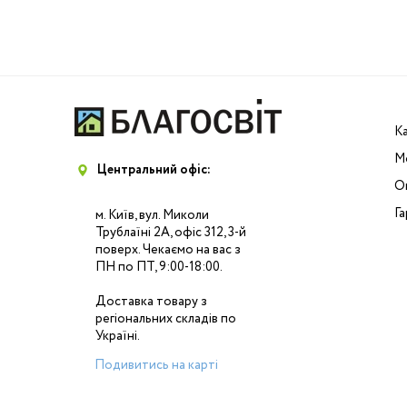
К
М
Центральний офіс:
Оп
Га
м. Київ, вул. Миколи
Трублаїні 2А, офіс 312, 3-й
поверх. Чекаємо на вас з
ПН по ПТ, 9:00-18:00.
Доставка товару з
регіональних складів по
Україні.
Подивитись на карті