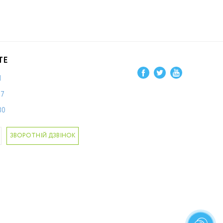
ТЕ
1
87
80