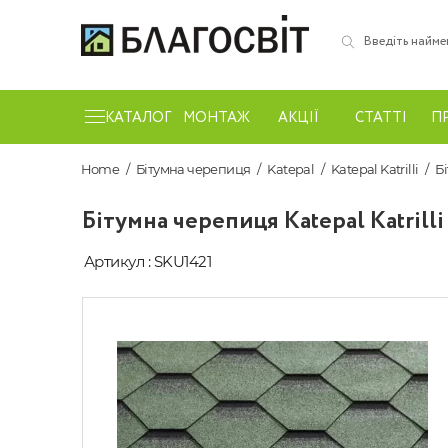
КАТАЛОГ
МОНТАЖ
АКЦІЇ
СТАТТІ
П
Home
Бітумна черепиця
Katepal
Katepal Katrilli
Б
Бітумна черепиця Katepal Katrill
Артикул : SKU1421