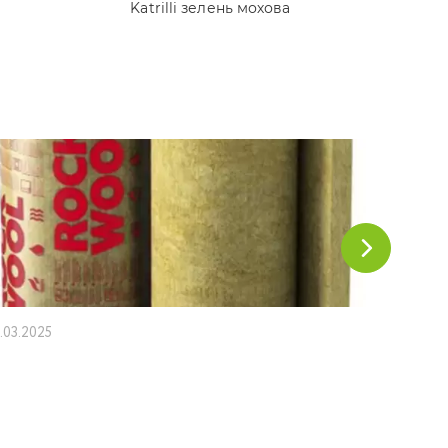
Katrilli зелень мохова
1.03.2025
18.02.202
Димохо
будинк