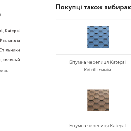
Покупці також вибира
)
l, Katepal
–––
Фінляндія
–––
Стільники
–––
, зеленый
–––
Бітумна черепиця Katepal
Katrilli синій
лень
Бітумна черепиця Katepal