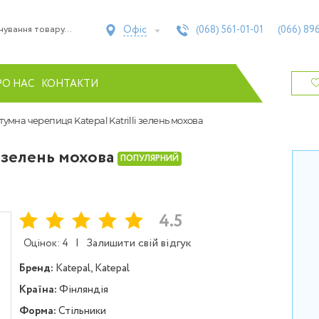
Офіс
(068)
561-01-01
(066)
896
РО НАС
КОНТАКТИ
ітумна черепиця Katepal Katrilli зелень мохова
i зелень мохова
ПОПУЛЯРНИЙ
4.5
|
Залишити свій відгук
Оцінок: 4
Бренд:
Katepal, Katepal
Країна:
Фінляндія
Форма:
Стільники