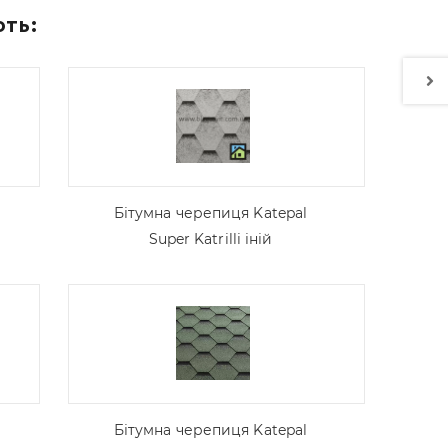
ють:
Бітумна черепиця Katepal
Super Katrilli іній
Бітумна черепиця Katepal