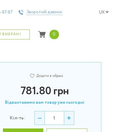
Зворотній дзвінок
-87-87
UK
0
ВИБРАНІ
Додати в обрані
781.80
грн
Відвантажимо вам товар уже сьогодні
–
+
Кіл-ть: