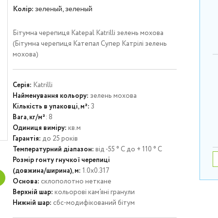
Колір:
зеленый, зеленый
Бітумна черепиця Katepal Katrilli зелень мохова
(Бітумна черепиця Катепал Супер Катрілі зелень
мохова)
Серія:
Katrilli
Найменування кольору:
зелень мохова
Кількість в упаковці, м²:
3
Вага, кг/м²
: 8
Одиниця виміру:
кв.м
Гарантія:
до 25 років
Температурний діапазон:
від -55 ° С до + 110 ° С
Розмір гонту гнучкої черепиці
(довжина/ширина), м:
1.0х0.317
Основа:
склополотно неткане
Верхній шар:
кольорові кам’яні гранули
Нижній шар:
сбс-модифікований бітум