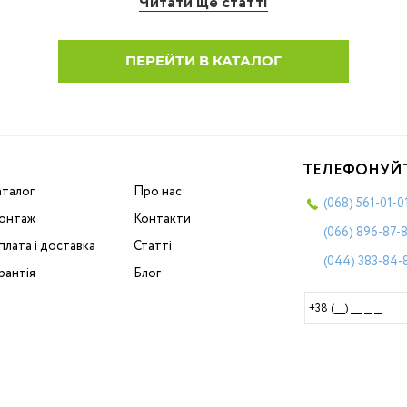
Читати ще статті
ПЕРЕЙТИ В КАТАЛОГ
ТЕЛЕФОНУЙ
аталог
Про нас
(068)
561-01-0
онтаж
Контакти
(066)
896-87-
лата і доставка
Статті
(044)
383-84-
рантія
Блог