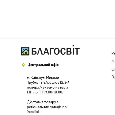
К
М
Центральний офіс:
Оп
Га
м. Київ, вул. Миколи
Трублаїні 2А, офіс 312, 3-й
поверх. Чекаємо на вас з
ПН по ПТ, 9:00-18:00.
Доставка товару з
регіональних складів по
Україні.