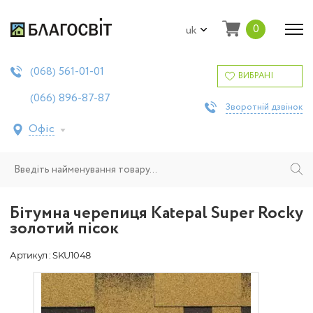
0
uk
561-01-01
(068)
ВИБРАНІ
896-87-87
(066)
Зворотній дзвінок
Офіс
Бітумна черепиця Katepal Super Rocky
золотий пісок
Артикул : SKU1048